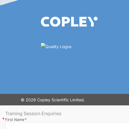
© 2026 Copley Scientific Limited.
Training Session Enquiries
First Name
*