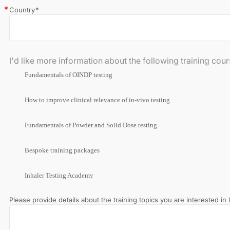
Country
*
I'd like more information about the following training cour
Fundamentals of OINDP testing
How to improve clinical relevance of in-vivo testing
Fundamentals of Powder and Solid Dose testing
Bespoke training packages
Inhaler Testing Academy
Please provide details about the training topics you are interested in