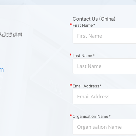
Contact Us (China)
First Name
*
为您提供帮
Last Name
*
om
Email Address
*
Organisation Name
*