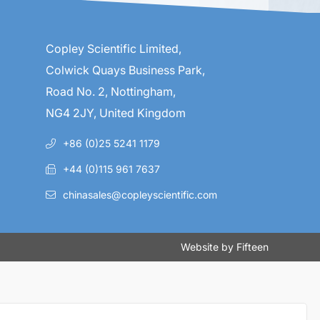
Copley Scientific Limited,
Colwick Quays Business Park,
Road No. 2, Nottingham,
NG4 2JY, United Kingdom
+86 (0)25 5241 1179
+44 (0)115 961 7637
chinasales@copleyscientific.com
Website by
Fifteen