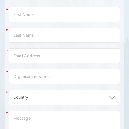
Contact
Us
(China)