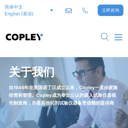
简体中文
立即咨询
English
(
英语
)
关于我们
自1946年在英国诺丁汉成立以来，Copley一直由家族
经营和管理。Copley成为举世公认的吸入试验仪器领
先制造商，亦是其他药剂试验仪器备受信赖的提供商