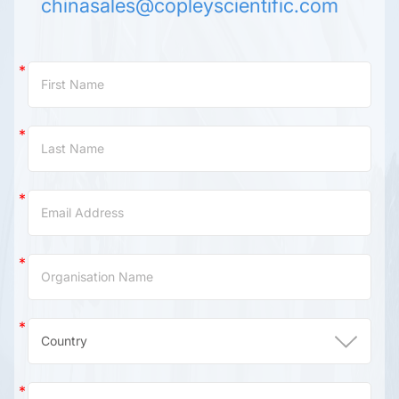
chinasales@copleyscientific.com
Contact
Us
(China)