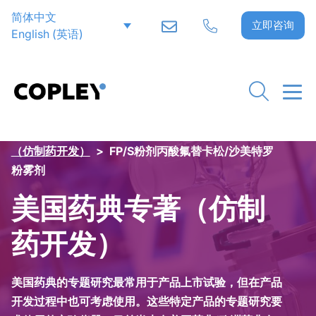
简体中文
立即咨询
English
(
英语
)
Home
>
吸入制剂试验
>
特殊应用
>
美国药典专著
（仿制药开发）
>
FP/S粉剂丙酸氟替卡松/沙美特罗
粉雾剂
美国药典专著（仿制
药开发）
美国药典的专题研究最常用于产品上市试验，但在产品
开发过程中也可考虑使用。这些特定产品的专题研究要