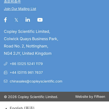
条款和条件
Join Our Mailing List
Copley Scientific Limited,
Colwick Quays Business Park,
Road No. 2, Nottingham,
NG4 2JY, United Kingdom
+86 (0)25 5241 1179
+44 (0)115 961 7637
chinasales@copleyscientific.com
Website by
Fifteen
© 2026 Copley Scientific Limited.
English
(
英语
)