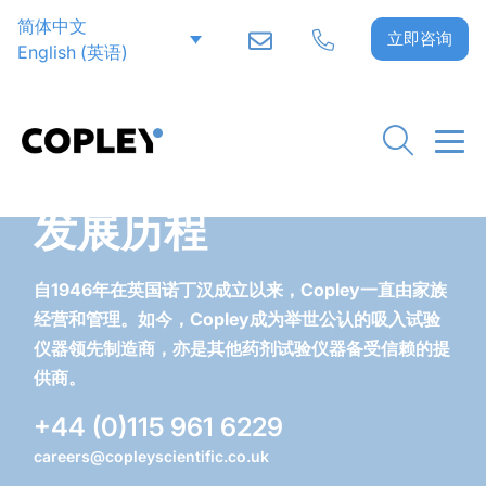
简体中文
立即咨询
English
(
英语
)
发展历程
自1946年在英国诺丁汉成立以来，Copley一直由家族
经营和管理。如今，Copley成为举世公认的吸入试验
仪器领先制造商，亦是其他药剂试验仪器备受信赖的提
供商。
+44 (0)115 961 6229
careers@copleyscientific.co.uk