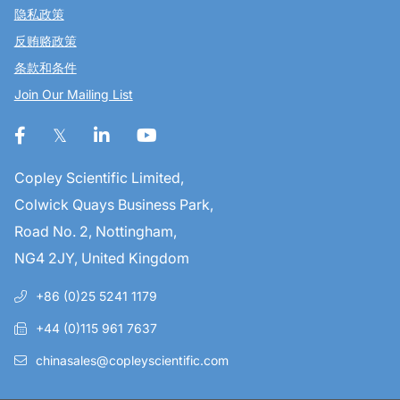
隐私政策
反贿赂政策
条款和条件
Join Our Mailing List
Copley Scientific Limited,
Colwick Quays Business Park,
Road No. 2, Nottingham,
NG4 2JY, United Kingdom
+86 (0)25 5241 1179
+44 (0)115 961 7637
chinasales@copleyscientific.com