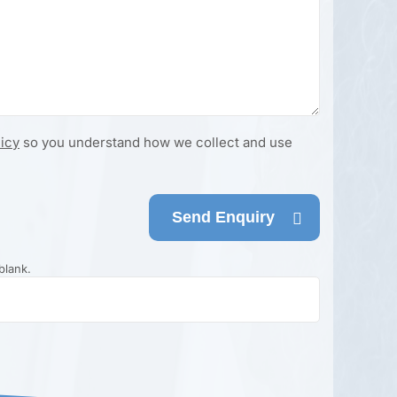
licy
so you understand how we collect and use
Send Enquiry
blank.