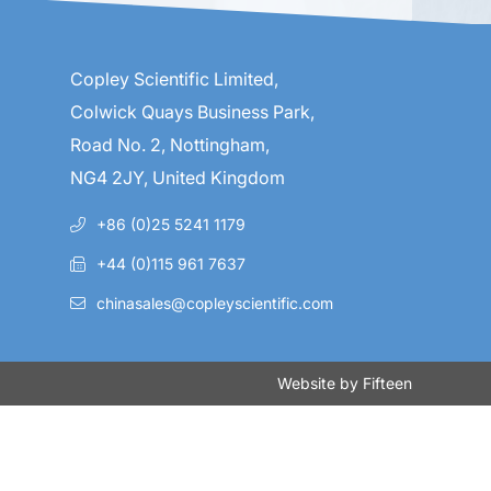
Copley Scientific Limited,
Colwick Quays Business Park,
Road No. 2, Nottingham,
NG4 2JY, United Kingdom
+86 (0)25 5241 1179
+44 (0)115 961 7637
chinasales@copleyscientific.com
Website by
Fifteen