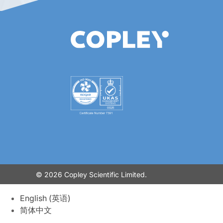
© 2026 Copley Scientific Limited.
English
(
英语
)
简体中文