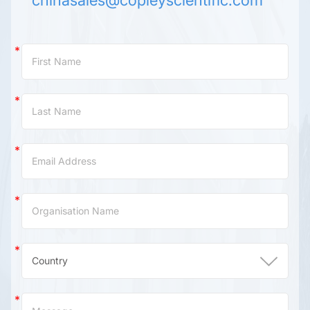
Contact
Us
(China)