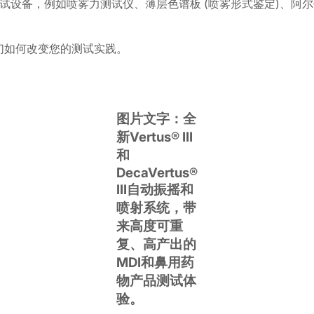
试设备，例如喷雾力测试仪、薄层色谱板 (喷雾形式鉴定)、阿
它们如何改变您的测试实践。
图片文字：
全
新
Vertus
®
III
和
DecaVertus
®
III自动振摇和
喷射系统，带
来高度可重
复、高产出的
MDI和鼻用药
物产品测试体
验。