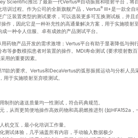
pley Scientific推出了最新一代Vertus®自动振摇和喷
®
训过程。作为公司的全新旗舰产品，Vertus
III+是一款全
泛装置类型的测试要求，可以选装更多可互换测试板，并且自带喷射量
的喷射操作，因此它是一种补充性的高通量解决方案，用于实施喷
构成一种令人信服、卓有成效的产品测试平台。
鼻用药物产品开发的需求激增；Vertus平台有助于显著降低与
布等参数模拟患者对装置的操作。MDI寿命测试 (要求喷射数百
品采用的重要因素。
11款的要求。Vertus和DecaVertus的弧形振摇运动与分析
s上，用于实施喷射至弃喷测试。
用制剂的递送质量均一性测试，符合药典规范。
，从而更简便地操作高效药物和高易燃推进剂 (如HFA152a
人机交互，最小化培训工作量。
化测试体验，几乎涵盖所有内容，手动输入数据极少