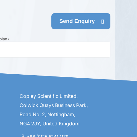
Send Enquiry
blank.
Copley Scientific Limited,
Colwick Quays Business Park,
Road No. 2, Nottingham,
NG4 2JY, United Kingdom
+86 (0)25 5241 1179