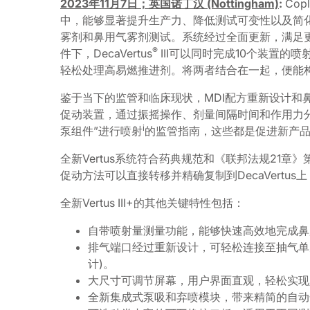
2023年11月7日；英国诺丁汉 (Nottingham)
:
Co
中，能够显著提升生产力、降低测试可变性以及简化培
雾剂和鼻用气雾剂测试。系统经过全面更新，满足更广
®
件下，DecaVertus
III可以同时完成10个装置
轻松处理高易燃推进剂。将两者结合在一起，便能
鉴于当下的监管和临床现状，MDI配方重新设计和
促动装置，通过振摇操作、剂量间隔时间和作用力分
i
泵组件”进行喷射
的监管指南，这些都是促进新产
全新Vertus系统符合药典规范和《联邦法规21章》第
促动方法可以直接转移并精确复制到DecaVertu
全新Vertus III+的其他关键特性包括：
自带喷射量测量功能，能够快速高效地完成鼻
排气端口经过重新设计，可轻松连接至抽气单元
计)。
大尺寸可调节屏幕，用户界面直观，轻松实现
全新集成式泵吸和弃喷模块，带来精简的自动