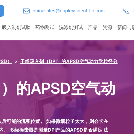
chinasales@copleyscientific.com
+
吸入制剂试验
药物测试
洗涤剂测试
产品
资源
新闻与
SD）
>
干粉吸入剂（DPI）的APSD空气动力学粒径分
I）的APSD空气动
吸入后可能的沉积位置。 如果微细粒子太大，则会卡在
。 多级撞击器是测量DPI产品的APSD是否满足 法