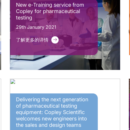
New e-Training service from
Copley for pharmaceutical
testing
29th January 2021
了解更多的详情
Delivering the next generation
of pharmaceutical testing
equipment: Copley Scientific
welcomes new engineers into
the sales and design teams