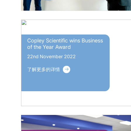
Copley Scientific wins Business
of the Year Award
22nd November 2022
了解更多的详情