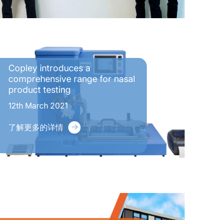
Copley introduces a
comprehensive range for nasal
product testing
12th March 2021
了解更多的详情