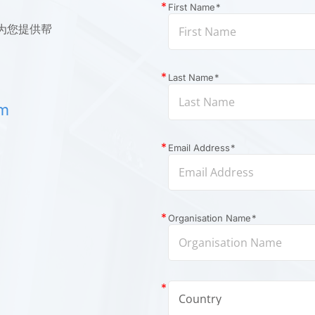
First Name
*
为您提供帮
Last Name
*
om
Email Address
*
Organisation Name
*