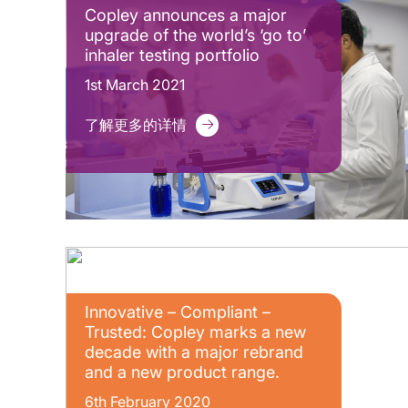
Copley announces a major
upgrade of the world’s ‘go to’
inhaler testing portfolio
1st March 2021
了解更多的详情
Innovative – Compliant –
Trusted: Copley marks a new
decade with a major rebrand
and a new product range.
6th February 2020