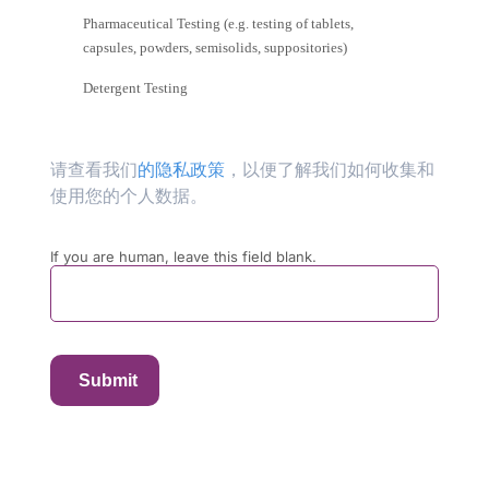
Pharmaceutical Testing (e.g. testing of tablets,
capsules, powders, semisolids, suppositories)
Detergent Testing
请查看我们
的隐私政策
，以便了解我们如何收集和
使用您的个人数据。
If you are human, leave this field blank.
Submit