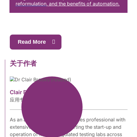
reformulation
, and
the benefits of automation
.
Read More
关于作者
Clair Brooks博士
应用专家
As an accomplished life sciences professional with
extensive experience supporting the start-up and
operation of heavily regulated testing labs across