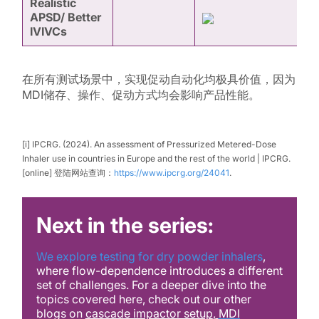
Realistic
APSD/ Better
IVIVCs
在所有测试场景中，实现促动自动化均极具价值，因为
MDI储存、操作、促动方式均会影响产品性能。
[i] IPCRG.
(2024).
An assessment of Pressurized Metered-Dose
Inhaler use in countries in Europe and the rest of the world | IPCRG.
[online] 登陆网站查询：
https://www.ipcrg.org/24041
.
Next in the series:
We explore testing for dry powder inhalers
,
where flow-dependence introduces a different
set of challenges. For a deeper dive into the
topics covered here, check out our other
blogs on
cascade impactor setup
,
MDI