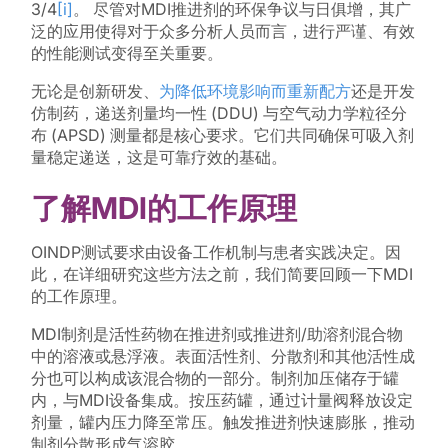
3/4
[i]
。 尽管对MDI推进剂的环保争议与日俱增，其广
泛的应用使得对于众多分析人员而言，进行严谨、有效
的性能测试变得至关重要。
无论是创新研发、
为降低环境影响而重新配方
还是开发
仿制药，递送剂量均一性 (DDU) 与空气动力学粒径分
布 (APSD) 测量都是核心要求。它们共同确保可吸入剂
量稳定递送，这是可靠疗效的基础。
了解MDI的工作原理
OINDP测试要求由设备工作机制与患者实践决定。因
此，在详细研究这些方法之前，我们简要回顾一下MDI
的工作原理。
MDI制剂是活性药物在推进剂或推进剂/助溶剂混合物
中的溶液或悬浮液。表面活性剂、分散剂和其他活性成
分也可以构成该混合物的一部分。制剂加压储存于罐
内，与MDI设备集成。按压药罐，通过计量阀释放设定
剂量，罐内压力降至常压。触发推进剂快速膨胀，推动
制剂分散形成气溶胶。