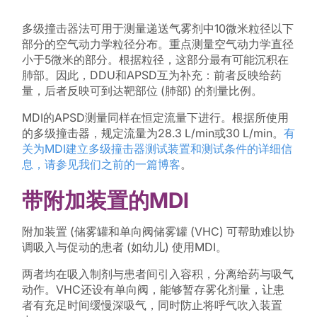
多级撞击器法可用于测量递送气雾剂中10微米粒径以下
部分的空气动力学粒径分布。重点测量空气动力学直径
小于5微米的部分。根据粒径，这部分最有可能沉积在
肺部。因此，DDU和APSD互为补充：前者反映给药
量，后者反映可到达靶部位 (肺部) 的剂量比例。
MDI的APSD测量同样在恒定流量下进行。根据所使用
的多级撞击器，规定流量为28.3 L/min或30 L/min。
有
关为MDI建立多级撞击器测试装置和测试条件的详细信
息，请参见我们之前的一篇博客
。
带附加装置的MDI
附加装置 (储雾罐和单向阀储雾罐 (VHC) 可帮助难以协
调吸入与促动的患者 (如幼儿) 使用MDI。
两者均在吸入制剂与患者间引入容积，分离给药与吸气
动作。VHC还设有单向阀，能够暂存雾化剂量，让患
者有充足时间缓慢深吸气，同时防止将呼气吹入装置